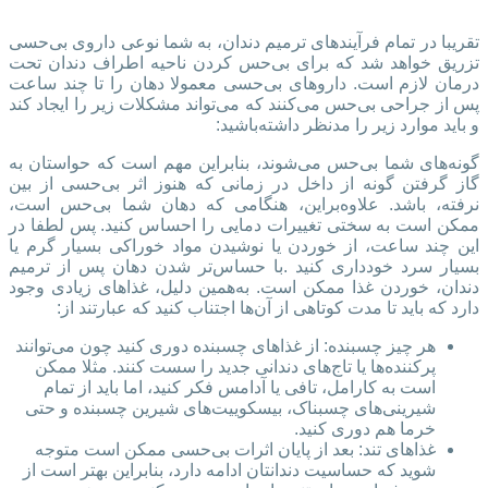
تقریبا در تمام فرآیندهای ترمیم دندان، به شما نوعی داروی بی‌حسی
تزریق خواهد شد که برای بی‌حس کردن ناحیه اطراف دندان تحت
درمان لازم است. داروهای بی‌حسی معمولا دهان را تا چند ساعت
پس از جراحی بی‌حس می‌کنند که می‌تواند مشکلات زیر را ایجاد کند
و باید موارد زیر را مدنظر داشته‌باشید:
گونه‌های شما بی‌حس می‌شوند، بنابراین مهم است که حواستان به
گاز گرفتن گونه از داخل در زمانی که هنوز اثر بی‌حسی از بین
نرفته، باشد. علاوه‌براین، هنگامی که دهان شما بی‌حس است،
ممکن است به سختی تغییرات دمایی را احساس کنید. پس لطفا در
این چند ساعت، از خوردن یا نوشیدن مواد خوراکی بسیار گرم یا
بسیار سرد خودداری کنید .با حساس‌تر شدن دهان پس از ترمیم
دندان، خوردن غذا ممکن است. به‌همین دلیل، غذاهای زیادی وجود
دارد که باید تا مدت کوتاهی از آن‌ها اجتناب کنید که عبارتند از:
هر چیز چسبنده: از غذاهای چسبنده دوری کنید چون می‌توانند
پرکننده‌ها یا تاج‌های دندانی جدید را سست کنند. مثلا ممکن
است به کارامل، تافی یا آدامس فکر کنید، اما باید از تمام
شیرینی‌های چسبناک، بیسکوییت‌های شیرین چسبنده و حتی
خرما هم دوری کنید.
غذاهای تند: بعد از پایان اثرات بی‌حسی ممکن است متوجه
شوید که حساسیت دندانتان ادامه دارد، بنابراین بهتر است از