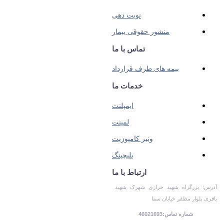
نوبت دهی
منشور حقوقی بیمار
تماس با ما
بیمه های طرف قرارداد
خدمات ما
ایمپلنت
لمینت
ونیر کامپوزیت
بلیچینگ
ارتباط با ما
آدرس: بزرگراه شهید خرازی شهرک شهید
باقری بلوار مظفر خیابان سما
شماره تماس:46021693